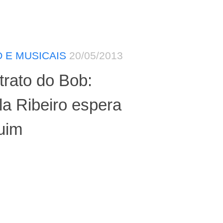
 E MUSICAIS
20/05/2013
rato do Bob:
a Ribeiro espera
uim