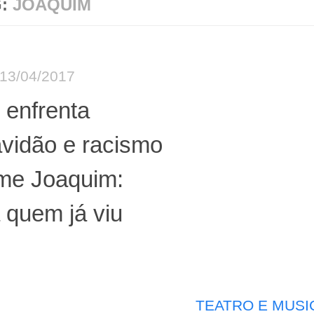
G:
JOAQUIM
13/04/2017
 enfrenta
vidão e racismo
lme Joaquim:
 quem já viu
TEATRO E MUSI