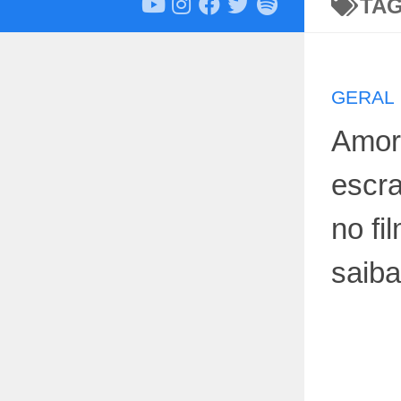
TA
GERAL
Amor
escra
no fi
saiba