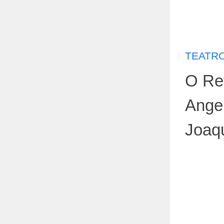
TEATRO
O Ret
Angel
Joaq