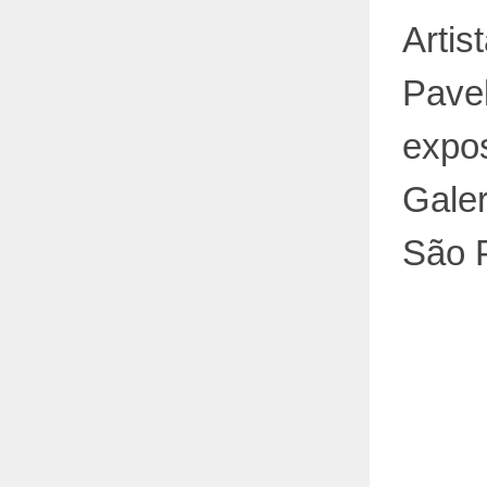
Artis
Pavel
expo
Gale
São 