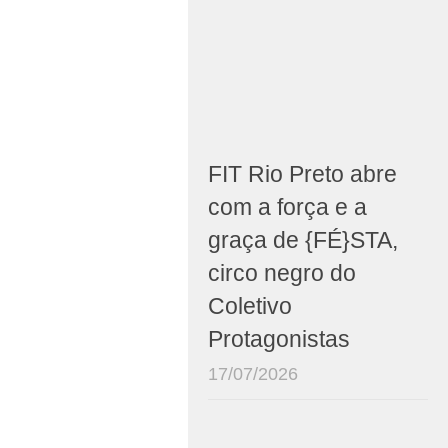
FIT Rio Preto abre
com a força e a
graça de {FÉ}STA,
circo negro do
Coletivo
Protagonistas
17/07/2026