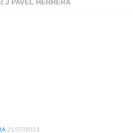
G:
J PAVEL HERRERA
RA
21/07/2023