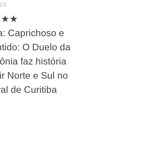
024
★★★
ca: Caprichoso e
tido: O Duelo da
nia faz história
ir Norte e Sul no
al de Curitiba