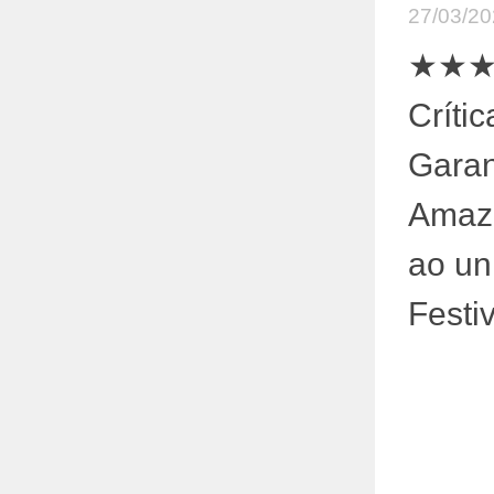
27/03/2
★★
Críti
Garan
Amazô
ao un
Festiv