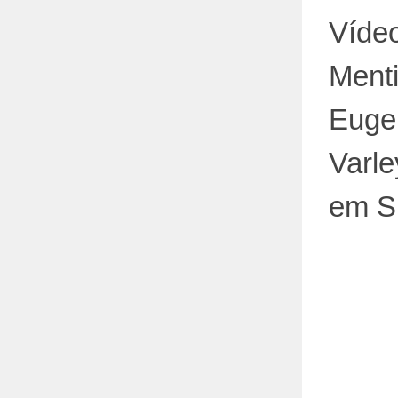
Víde
Menti
Eugen
Varle
em S