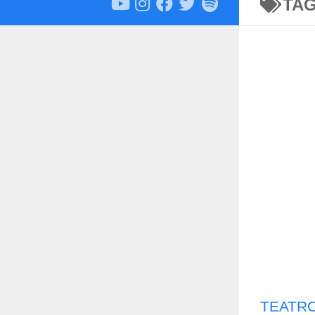
TA
TEATRO