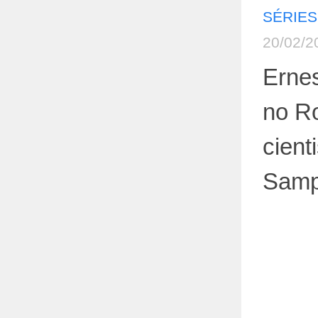
SÉRIES
20/02/2
Ernes
no R
cient
Samp