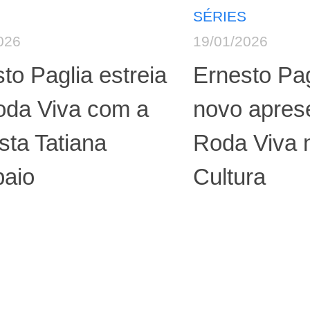
SÉRIES
026
19/01/2026
to Paglia estreia
Ernesto Pag
oda Viva com a
novo apres
ista Tatiana
Roda Viva 
aio
Cultura