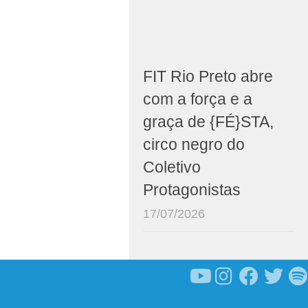
FIT Rio Preto abre
com a força e a
graça de {FÉ}STA,
circo negro do
Coletivo
Protagonistas
17/07/2026