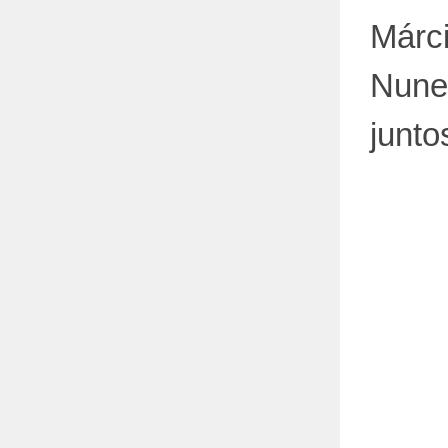
Márci
Nune
junt