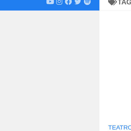
TA
TEATRO