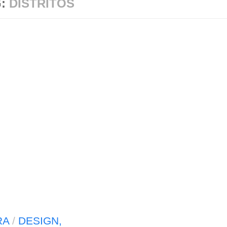
G:
DISTRITOS
RA
/
DESIGN,