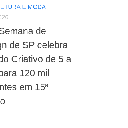
TETURA E MODA
026
Semana de
gn de SP celebra
o Criativo de 5 a
para 120 mil
antes em 15ª
ão