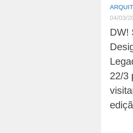
ARQUI
04/03/2
DW! 
Desi
Legad
22/3 
visit
ediç