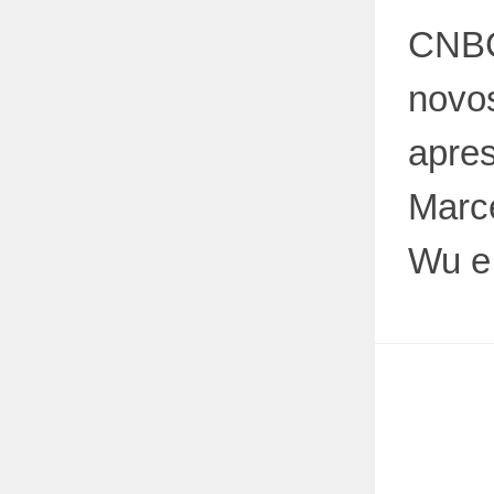
CNBC
novo
apre
Marce
Wu e