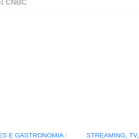
G:
CNBC
ES E GASTRONOMIA
/
STREAMING, TV,