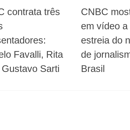
 contrata três
CNBC most
s
em vídeo a 
sentadores:
estreia do 
lo Favalli, Rita
de jornalis
 Gustavo Sarti
Brasil