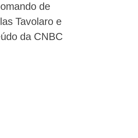
comando de
as Tavolaro e
eúdo da CNBC