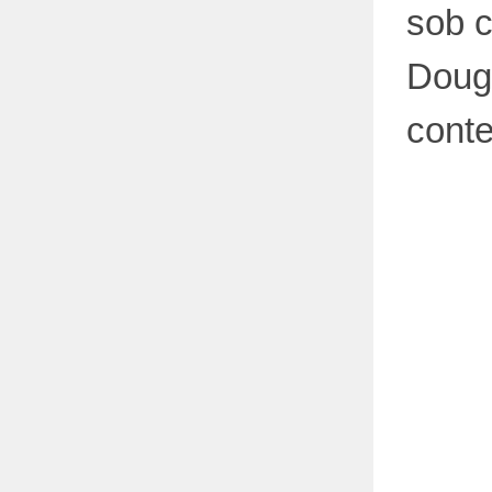
sob 
Dougl
cont