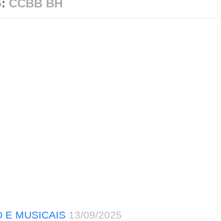
G:
CCBB BH
 E MUSICAIS
13/09/2025