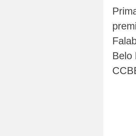
Prima
prem
Falab
Belo 
CCB