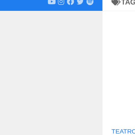
TA
TEATRO