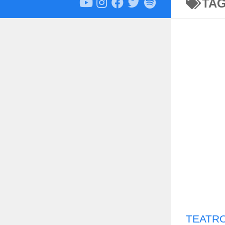
TA
TEATRO