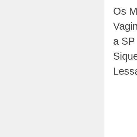
Os M
Vagin
a SP
Sique
Less