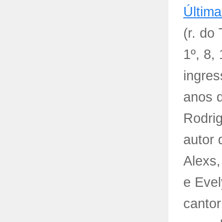
Última
(r. do
1º, 8
ingres
anos d
Rodri
autor 
Alexs,
e Eve
cantor