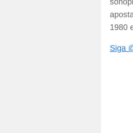
sonopl
apost
1980 e
Siga 