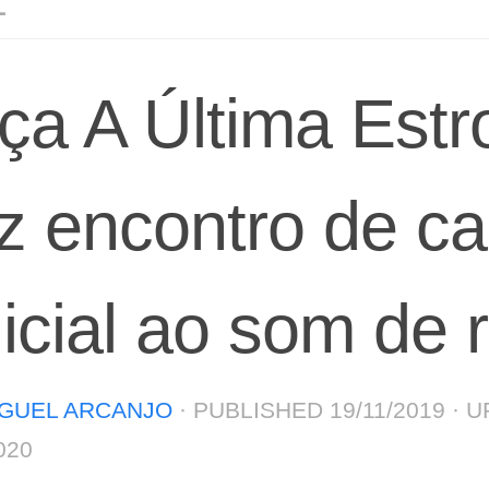
L
ça A Última Estr
az encontro de ca
licial ao som de 
GUEL ARCANJO
· PUBLISHED
19/11/2019
· U
020