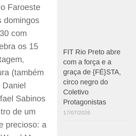
do Faroeste
os domingos
h30 com
ebra os 15
FIT Rio Preto abre
ntagem,
com a força e a
ura (também
graça de {FÉ}STA,
circo negro do
 Daniel
Coletivo
fael Sabinos
Protagonistas
tro de um
17/07/2026
e precioso: a