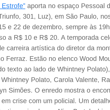
 Estrofe”
aporta no espaço Pessoal 
 Triunfo, 301, Luz), em São Paulo, n
, 15 e 22 de dezembro, sempre às 19
so a R$ 10 e R$ 20. A temporada cel
e carreira artística do diretor da mo
go Ferraz. Estão no elenco Wood Mo
do texto ao lado de Whintney Polato),
 Whintney Polato, Carola Valente, Ra
lyn Simões. O enredo mostra o encon
 em crise com um policial. Um detalh