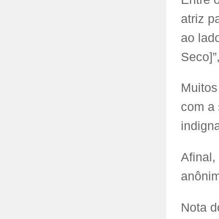
atriz p
ao lad
Seco]”
Muitos
com a 
indign
Afinal
anônim
Nota d