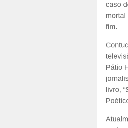
caso d
mortal
fim.
Contud
televis
Pátio 
jornal
livro,
Poétic
Atualm