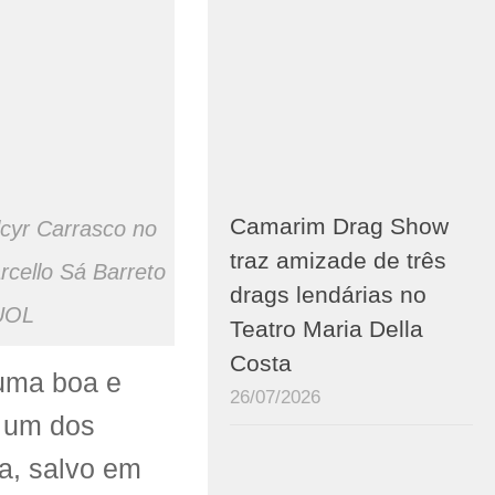
Camarim Drag Show
lcyr Carrasco no
traz amizade de três
rcello Sá Barreto
drags lendárias no
 UOL
Teatro Maria Della
Costa
uma boa e
26/07/2026
e um dos
na, salvo em