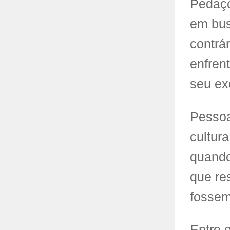
Pedaço
em bus
contrár
enfren
seu ex
Pessoa
cultur
quando
que re
fossem
Entre 