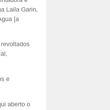
na Laila Garin,
Água [a
 revoltados
al,
os e
ui aberto o