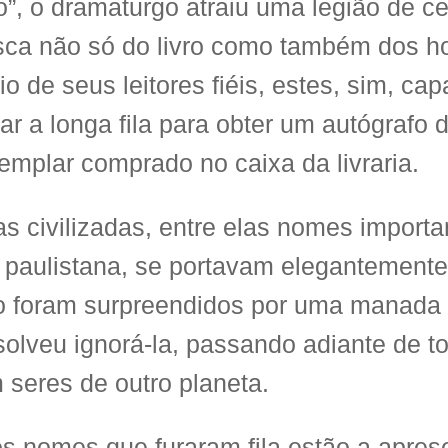
”, o dramaturgo atraiu uma legião de c
ca não só do livro como também dos ho
io de seus leitores fiéis, estes, sim, ca
tar a longa fila para obter um autógrafo 
emplar comprado no caixa da livraria.
s civilizadas, entre elas nomes importa
a paulistana, se portavam elegantemente 
 foram surpreendidos por uma manada
solveu ignorá-la, passando adiante de 
 seres de outro planeta.
os nomes que furaram fila estão a apres