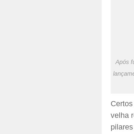
Após f
lançame
Certos
velha 
pilares