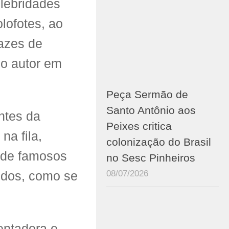
elebridades
lofotes, ao
pazes de
do autor em
Peça Sermão de
Santo Antônio aos
ntes da
Peixes critica
na fila,
colonização do Brasil
 de famosos
no Sesc Pinheiros
08/07/2026
todos, como se
entadora e