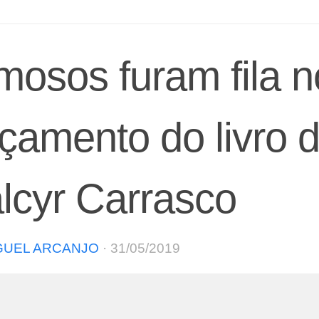
mosos furam fila n
çamento do livro 
lcyr Carrasco
GUEL ARCANJO
·
31/05/2019