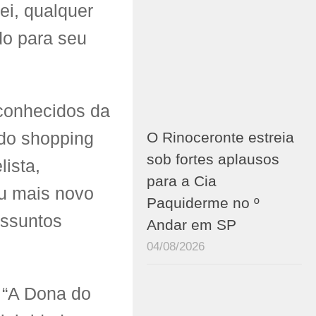
ei, qualquer
do para seu
 conhecidos da
O Rinoceronte estreia
a do shopping
sob fortes aplausos
ista,
para a Cia
eu mais novo
Paquiderme no º
Assuntos
Andar em SP
04/08/2026
 “A Dona do