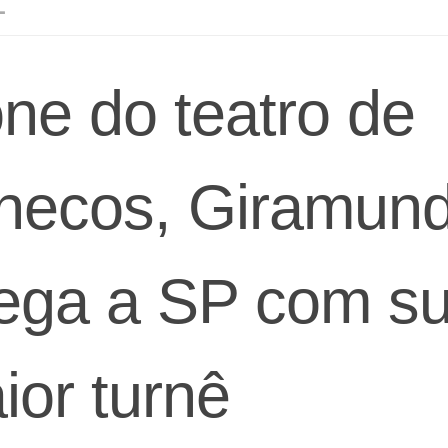
L
one do teatro de
necos, Giramun
ega a SP com s
ior turnê