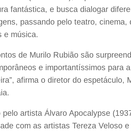
tura fantástica, e busca dialogar difer
gens, passando pelo teatro, cinema, 
s e música.
ontos de Murilo Rubião são surpreen
porâneos e importantíssimos para a 
eira”, afirma o diretor do espetáculo,
ia.
 pelo artista Álvaro Apocalypse (19
ade com as artistas Tereza Veloso e