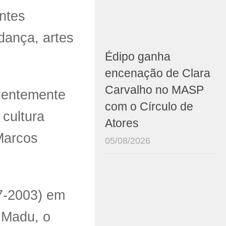
entes
dança, artes
Édipo ganha
encenação de Clara
Carvalho no MASP
dentemente
com o Círculo de
cultura
Atores
 Marcos
05/08/2026
37-2003) em
 Madu, o