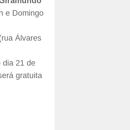
o Giramundo
0h e Domingo
(rua Álvares
 dia 21 de
erá gratuita