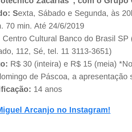
rotécnico Zacarias”, com o Grup
o: S
exta, Sábado e Segunda, às 2
. 70 min. Até 24/6/2019
:
Centro Cultural Banco do Brasil SP 
do, 112, Sé, tel. 11 3113-3651)
o:
R$ 30 (inteira) e R$ 15 (meia) *No
 domingo de Páscoa, a apresentação s
ificação:
14 anos
Miguel Arcanjo no Instagram!