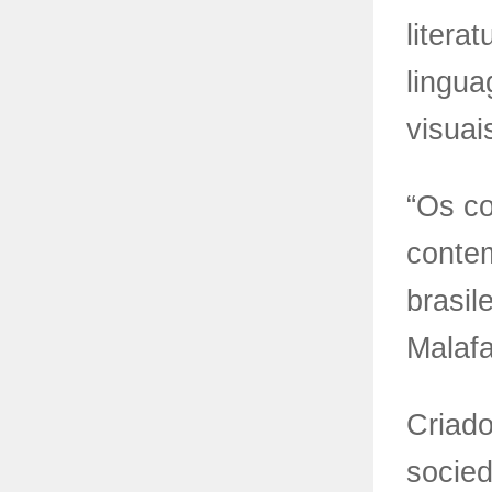
litera
lingua
visuai
“Os c
contem
brasil
Malafa
Criado
socied