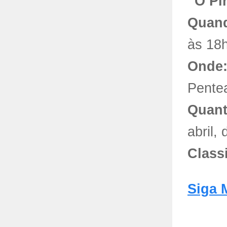
“O Pi
Quand
às 18h
Onde
Pentea
Quant
abril,
Class
Siga 