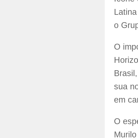
Latina
o Gru
O imp
Horizo
Brasil
sua no
em car
O espe
Murilo