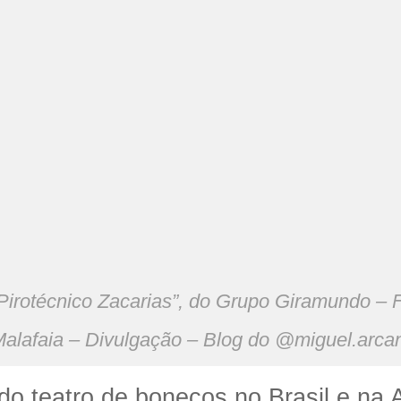
Pirotécnico Zacarias”, do Grupo Giramundo – 
alafaia – Divulgação – Blog do @miguel.arca
do teatro de bonecos no Brasil e na 